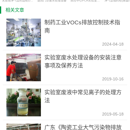
无管道净气型药品柜DC1200
医院门诊废水处理设备
疾控中心PCR实验室污水处理设备
已列出14种新污染物，包括PFOS类、PFOA类、PFHxS类、短链氯
相关文章
化石蜡、二氯甲烷、三氯甲烷、壬基酚、抗生素以及已淘汰的氯丹
等。
制药工业VOCs排放控制技术指
二、新污染物的四大特性
南
2024-04-18
实验室废水处理设备的安装注意
事项及保养方法
2019-10-16
实验室废液中常见离子的处理方
法
2019-05-18
多数新污染物的风险是具有长期危害的、隐蔽性的，其短期危害并不
明显，而一旦发现其危害性时，新污染物可能已经通过各种途径进入
广东《陶瓷工业大气污染物排放
到环境甚至人体中。