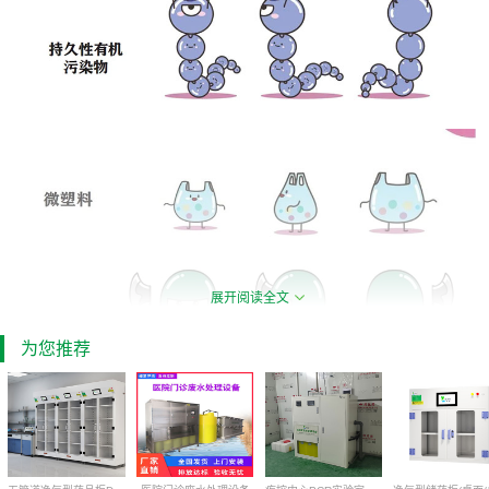
展开阅读全文
为您推荐
相对于大家熟悉的如二氧化硫、氮氧化物、PM2.5等常规污染物而
言，公众对新污染物的认知较浅。其实，新污染物和常规污染物的来
源一样，源于工业生产、日常生活以及农业活动。国家新污染物清单