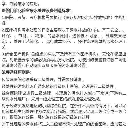
学、制药废水的应用。
医院门诊化验室废水处理设备制造标准：
1.医院、医院、医疗机构需要执行《医疗机构水污染排放标准》中的标
准。
2.医疗机构污水处理的程度主要取决于污水排放的方向。基于安全、、
环保、、节能、、减排、的基本原则，选择技术可靠、、处理效果稳
定、、处理工艺简化、、运行成本经济、、操作管理简单的污水处理工
艺。
3.综合医疗机构(县级或20床以下及所有其他医疗机构)，无论在哪里出
院，对最低要求的醉必须消毒后方可出院。可使用的装置有虹吸二氧化
氯消毒装置和自动同步双虹吸医院污水消毒装置。
流程选择原则是：
传染病医院必须采取二级处理，并需要预消毒。
经处理的污水排入自然水体的县级以上医院，必须进行二级处理。
综合医院建议进行二级处理，处理后的污水排入城市下水道(下游有二
级污水处理厂)，采用一级处理工艺的必须加强处理效果。
对于经济欠发达地区的小型综合医院，在条件不具备的情况下，可以采
用简单的生化处理作为过渡治疗措施，然后逐步实现二级治疗或一级治
疗，提高治疗效果。强化治疗效果的初级治疗过程
对于处理后的污水终将进入二级城市污水处理厂的综合医院，应加强处