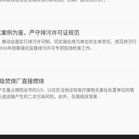
以案例为鉴，严守排污许可证规范
，推动全面实行排污许可制，切实强化排污单位的主体责任，规范排污行
024年统筹强化监督排污许可专项现场检查工作，...
垃圾焚烧厂直接燃烧
生量占揭阳全市的1/3，以往在当地没有医疗废物无害化处置单位的情
途运输产生的二次污染风险。此外，在面临突发医...