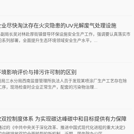
企业尽快淘汰存在火灾隐患的UV光解废气处理设施
境局副局长吴对林赴厚街镇督导环保设施安全生产工作，强调要认真落实市
系列部署，全面提升生态环境领域安全生产水平，...
环境影响评价与排污许可制的区别
环境局三水分局西南监督管理所执法人员于发现某喷涂厂生产工艺存在除
序，现场检查时企业正常生产，配套的污染物治理...
放双控制度体系 为实现碳达峰碳中和目标提供有力保障
通过的《中共中央关于深化改革、推进中国式现代化进程的重大决定》
向碳排放双控全面转型的新机制。近期，国务院办公厅...