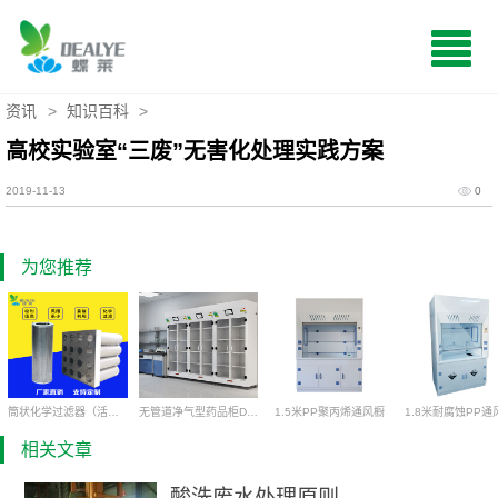
资讯
>
知识百科
>
高校实验室“三废”无害化处理实践方案
2019-11-13
0
为您推荐
筒状化学过滤器（活性炭空气滤筒）
无管道净气型药品柜DC1200
1.5米PP聚丙烯通风橱
1.8米耐腐蚀PP通
相关文章
酸洗废水处理原则